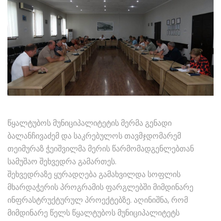
წყალტუბოს მუნიციპალიტეტის მერმა გენადი
ბალანჩივაძემ და საკრებულოს თავმჯდომარემ
თეიმურაზ ჭეიშვილმა მერის წარმომადგენლებთან
სამუშაო შეხვედრა გამართეს.
შეხვედრაზე ყურადღება გამახვილდა სოფლის
მხარდაჭერის პროგრამის ფარგლებში მიმდინარე
ინფრასტრუქტურულ პროექტებზე. აღინიშნა, რომ
მიმდინარე წელს წყალტუბოს მუნიციპალიტეტს