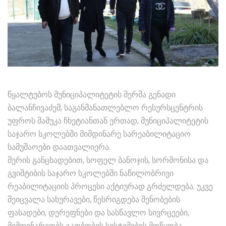
წყალტუბოს მუნიციპალიტეტის მერმა გენადი
ბალანჩივაძემ, საგანმანათლებლო რესურსცენტრის
უფროს მამუკა ჩხეტიანთან ერთად, მუნიციპალიტეტის
საჯარო სკოლებში მიმდინარე სარეაბილიტაციო
სამუშაოები დაათვალიერა.
მერის განცხადებით, სოფელ ბანოჯის, სორმონისა და
გვიშტიბის საჯარო სკოლებში ნაწილობრივი
რეაბილიტაციის პროცესი აქტიურად გრძელდება. უკვე
შეიცვალა სახურავები, წესრიგდება შენობების
ფასადები, დერეფნები და სასწავლო სივრცეები,
მიმდინარეობს გათბობის სისტემების მოწყობა.