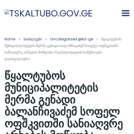
Home
სიახლეები
Uncategorized @ka-ge
წყალტუბოს
მუნიციპალიტეტის მერმა გენადი ბალანჩივაძემ სოფელ ოფშკვითში
სანიაღვრე არხების მოწყობა-რეაბილიტაციის სამუშაოები
დაათვალიერა
წყალტუბოს
მუნიციპალიტეტის
მერმა გენადი
ბალანჩივაძემ სოფელ
ოფშკვითში სანიაღვრე