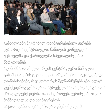
განხილვაზე შეკრებილ დაინტერესებულ პირებს
კურორტის ცენტრალური ნაწილის კონცეფცია
უცხოელმა და ქართველმა სპეციალისტებმა
წარუდგინეს.
აღინიშნა, რომ კურორტის ცენტრალური ნაწილის
განაშენიანების გეგმით განისაზღვრება ის აუცილებელი
ღონისძიებები, რაც კურორტს შეუნარჩუნებს უნიკალურ
ფუნქციურ-გეგმარებით სტრუქტურას და ქალაქს გახდის
მრავალფუნქციურს, თანამედროვეს, ტურისტებისთვის
მიმზიდველსა და საინტერესოს.
საჯარო განხილვას ესწრებოდნენ იმერეთში