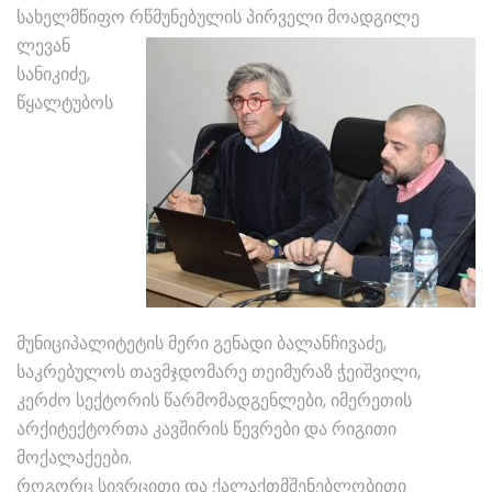
სახელმწიფო
რწმუნებულის პირველი მოადგილე
ლევან
სანიკიძე,
წყალტუბოს
მუნიციპალიტეტის მერი გენადი ბალანჩივაძე,
საკრებულოს თავმჯდომარე თეიმურაზ ჭეიშვილი,
კერძო სექტორის წარმომადგენლები, იმერეთის
არქიტექტორთა კავშირის წევრები და რიგითი
მოქალაქეები.
როგორც სივრცითი და ქალაქთმშენებლობითი