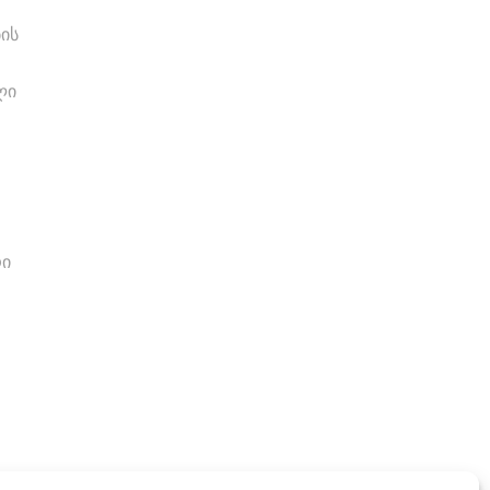
ის
ლი
რი