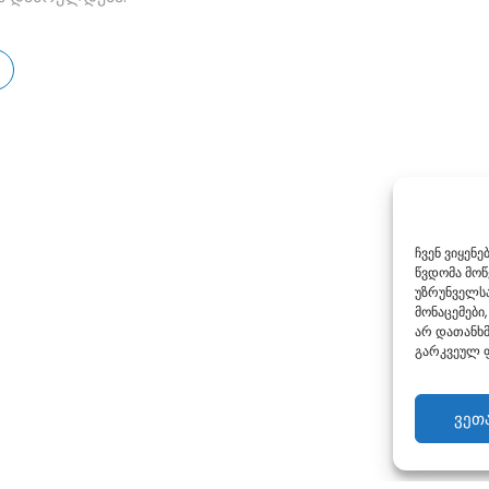
ჩვენ ვიყენ
წვდომა მო
უზრუნველსა
მონაცემები,
არ დათანხმ
გარკვეულ ფ
ვეთ