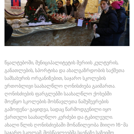
წყალტუბოში, მუნიციპალიტეტის მერიის კულტურის,
განათლების, სპორტისა და ახალგაზრდობის საქმეთა
სამსახურის ორგანიზებით, საჯარო სკოლების
ერთობლივი საახალწლო ღონისძიება გაიმართა.
ღონისძიების ფარგლებში საახალწლო ქოხებში
მოეწყო სკოლების მოსწავლეთა ნამუშევრების
გამოფენა-გაყიდვა, სადაც წარმოდგენილი იყო
ქართული საახალწლო კერძები და ტკბილეული.
ახალი წლის ღონისძიებაში მონაწილეობა მიიღო 16-მა
საჯარო სკოლამ. მოსწავლეებმა სცენაზე საზეიმო