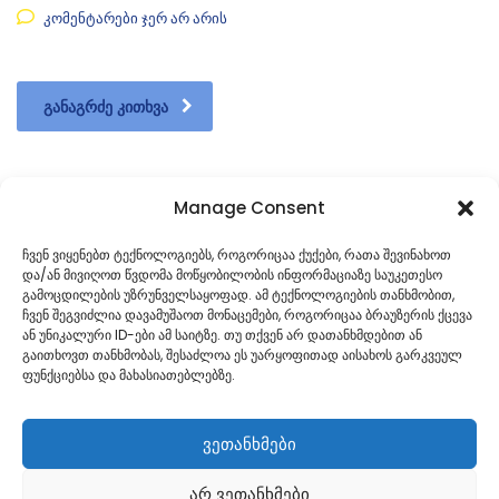
კომენტარები ჯერ არ არის
ᲒᲐᲜᲐᲒᲠᲫᲔ ᲙᲘᲗᲮᲕᲐ
Manage Consent
1
…
58
59
60
61
62
ჩვენ ვიყენებთ ტექნოლოგიებს, როგორიცაა ქუქები, რათა შევინახოთ
და/ან მივიღოთ წვდომა მოწყობილობის ინფორმაციაზე საუკეთესო
…
76
გამოცდილების უზრუნველსაყოფად. ამ ტექნოლოგიების თანხმობით,
ჩვენ შეგვიძლია დავამუშაოთ მონაცემები, როგორიცაა ბრაუზერის ქცევა
ან უნიკალური ID-ები ამ საიტზე. თუ თქვენ არ დათანხმდებით ან
გაითხოვთ თანხმობას, შესაძლოა ეს უარყოფითად აისახოს გარკვეულ
ფუნქციებსა და მახასიათებლებზე.
ვეთანხმები
არ ვეთანხმები