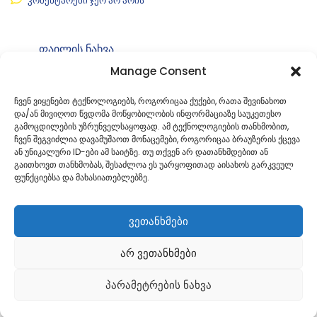
კომენტარები ჯერ არ არის
ფაილის ნახვა
Manage Consent
ფაილის ტიპი:
pdf
კატეგორია
საკრებულოს განკარგულებები
ჩვენ ვიყენებთ ტექნოლოგიებს, როგორიცაა ქუქები, რათა შევინახოთ
და/ან მივიღოთ წვდომა მოწყობილობის ინფორმაციაზე საუკეთესო
ID:
გ-49. 49241525
გამოცდილების უზრუნველსაყოფად. ამ ტექნოლოგიების თანხმობით,
ჩვენ შეგვიძლია დავამუშაოთ მონაცემები, როგორიცაა ბრაუზერის ქცევა
ან უნიკალური ID-ები ამ საიტზე. თუ თქვენ არ დათანხმდებით ან
გაითხოვთ თანხმობას, შესაძლოა ეს უარყოფითად აისახოს გარკვეულ
ფუნქციებსა და მახასიათებლებზე.
ვეთანხმები
არ ვეთანხმები
პარამეტრების ნახვა