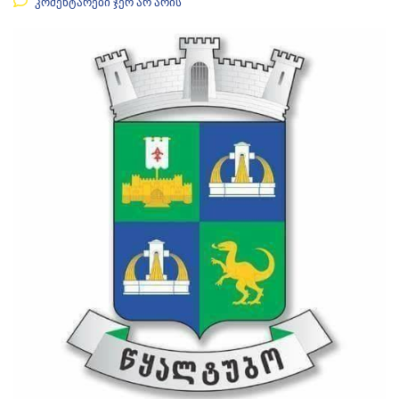
კომენტარები ჯერ არ არის