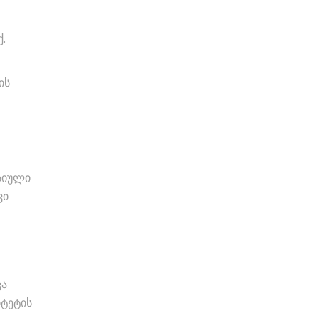
.
ის
სიული
ვი
ვა
იტეტის