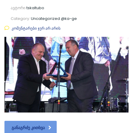
ავტორი
tskaltubo
Category:
Uncategorized @ka-ge
კომენტარები ჯერ არ არის
ᲒᲐᲜᲐᲒᲠᲫᲔ ᲙᲘᲗᲮᲕᲐ