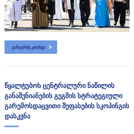
ᲒᲐᲜᲐᲒᲠᲫᲔ ᲙᲘᲗᲮᲕᲐ
წყალტუბოს ცენტრალური ნაწილის
განაშენიანების გეგმის სტრატეგიული
გარემოსდაცვითი შეფასების სკოპინგის
დასკვნა