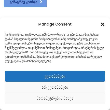
ᲒᲐᲜᲐᲒᲠᲫᲔ ᲙᲘᲗᲮᲕᲐ
Manage Consent
1
…
116
117
118
119
120
ჩვენ ვიყენებთ ტექნოლოგიებს, როგორიცაა ქუქები, რათა შევინახოთ
და/ან მივიღოთ წვდომა მოწყობილობის ინფორმაციაზე საუკეთესო
…
181
გამოცდილების უზრუნველსაყოფად. ამ ტექნოლოგიების თანხმობით,
ჩვენ შეგვიძლია დავამუშაოთ მონაცემები, როგორიცაა ბრაუზერის ქცევა
ან უნიკალური ID-ები ამ საიტზე. თუ თქვენ არ დათანხმდებით ან
გაითხოვთ თანხმობას, შესაძლოა ეს უარყოფითად აისახოს გარკვეულ
ფუნქციებსა და მახასიათებლებზე.
ვეთანხმები
არ ვეთანხმები
Georgian
პარამეტრების ნახვა