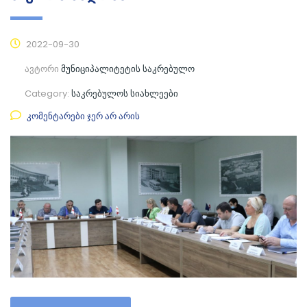
2022-09-30
ავტორი
მუნიციპალიტეტის საკრებულო
Category:
საკრებულოს სიახლეები
კომენტარები ჯერ არ არის