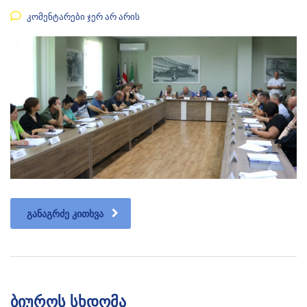
კომენტარები ჯერ არ არის
ᲒᲐᲜᲐᲒᲠᲫᲔ ᲙᲘᲗᲮᲕᲐ
ბიუროს სხდომა