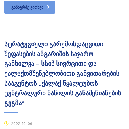
ᲒᲐᲜᲐᲒᲠᲫᲔ ᲙᲘᲗᲮᲕᲐ
სტრატეგიული გარემოსდაცვითი
შეფასების ანგარიშის საჯარო
განხილვა – სსიპ სივრცითი და
ქალაქთმშენებლობითი განვითარების
სააგენტოს „ქალაქ წყალტუბოს
ცენტრალური ნაწილის განაშენიანების
გეგმა“
2022-10-06