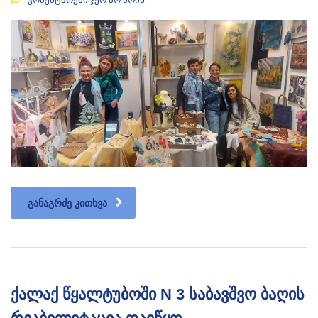
ᲒᲐᲜᲐᲒᲠᲫᲔ ᲙᲘᲗᲮᲕᲐ
ქალაქ წყალტუბოში N 3 საბავშვო ბაღის