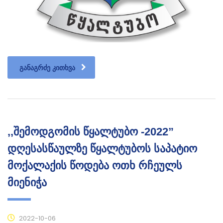
ᲒᲐᲜᲐᲒᲠᲫᲔ ᲙᲘᲗᲮᲕᲐ
,,შემოდგომის წყალტუბო -2022”
დღესასწაულზე წყალტუბოს საპატიო
მოქალაქის წოდება ოთხ რჩეულს
მიენიჭა
2022-10-06