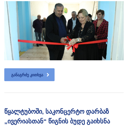
ᲒᲐᲜᲐᲒᲠᲫᲔ ᲙᲘᲗᲮᲕᲐ
წყალტუბოში, საკონცერტო დარბაზ
„ივერიასთან“ წიგნის ბუდე გაიხსნა