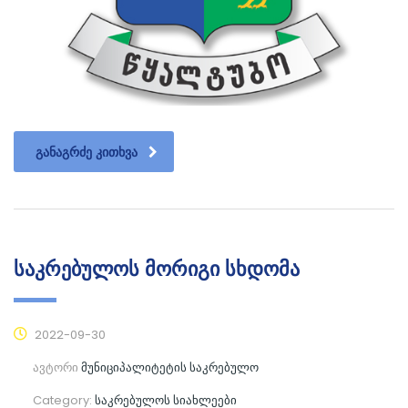
ᲒᲐᲜᲐᲒᲠᲫᲔ ᲙᲘᲗᲮᲕᲐ
საკრებულოს მორიგი სხდომა
2022-09-30
ავტორი
მუნიციპალიტეტის საკრებულო
Category:
საკრებულოს სიახლეები