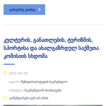
ᲒᲐᲜᲐᲒᲠᲫᲔ ᲙᲘᲗᲮᲕᲐ
კულტურის, განათლების, ტურიზმის,
სპორტისა და ახალგაზრდულ საქმეთა
კომისიის სხდომა
2022-09-29
ავტორი
მუნიციპალიტეტის საკრებულო
Category:
საკრებულოს სიახლეები
კომენტარები ჯერ არ არის