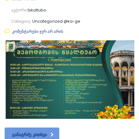
ავტორი
tskaltubo
Category:
Uncategorized @ka-ge
კომენტარები ჯერ არ არის
ᲒᲐᲜᲐᲒᲠᲫᲔ ᲙᲘᲗᲮᲕᲐ