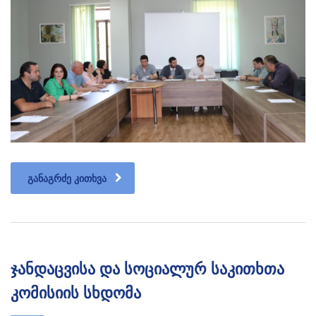
ᲒᲐᲜᲐᲒᲠᲫᲔ ᲙᲘᲗᲮᲕᲐ
ჯანდაცვისა და სოციალურ საკითხთა
კომისიის სხდომა