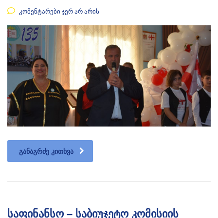
კომენტარები ჯერ არ არის
ᲒᲐᲜᲐᲒᲠᲫᲔ ᲙᲘᲗᲮᲕᲐ
საფინანსო – საბიუჯეტო კომისიის