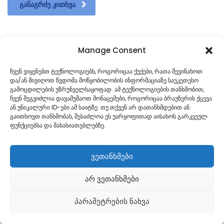
ᲒᲐᲜᲐᲒᲠᲫᲔ ᲙᲘᲗᲮᲕᲐ
Manage Consent
1
…
117
118
119
120
121
ჩვენ ვიყენებთ ტექნოლოგიებს, როგორიცაა ქუქები, რათა შევინახოთ
და/ან მივიღოთ წვდომა მოწყობილობის ინფორმაციაზე საუკეთესო
…
181
გამოცდილების უზრუნველსაყოფად. ამ ტექნოლოგიების თანხმობით,
ჩვენ შეგვიძლია დავამუშაოთ მონაცემები, როგორიცაა ბრაუზერის ქცევა
ან უნიკალური ID-ები ამ საიტზე. თუ თქვენ არ დათანხმდებით ან
გაითხოვთ თანხმობას, შესაძლოა ეს უარყოფითად აისახოს გარკვეულ
ფუნქციებსა და მახასიათებლებზე.
ვეთანხმები
არ ვეთანხმები
Georgian
პარამეტრების ნახვა