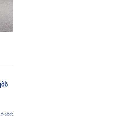
ებს
არ არის